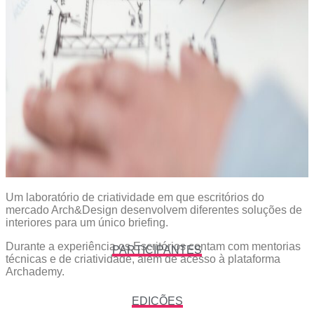
Um laboratório de criatividade em que escritórios do
mercado Arch&Design desenvolvem diferentes soluções de
interiores para um único briefing.
Durante a experiência os Escritórios contam com mentorias
PARTICIPANTES
técnicas e de criatividade, além de acesso à plataforma
Archademy.
EDIÇÕES