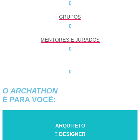
0
GRUPOS
0
MENTORES E JURADOS
0
0
O ARCHATHON
É PARA VOCÊ:
E
DESIGNER
ARQUITETO
ARQUITETO
E
DESIGNER