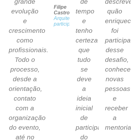
grande
de
descrever
Filipe
evolução
tempo
quão
Castro
Arquiteto
e
e
enriqueced
participante
crescimento
tenho
foi
como
certeza
participar
profissionais.
que
desse
Todo o
tudo
desafio,
processo,
se
conhecer
desde a
deve
novas
orientação,
a
pessoas
contato
ideia
e
com a
inicial
receber
organização
de
a
do evento,
participar
mentoria."
até no
do