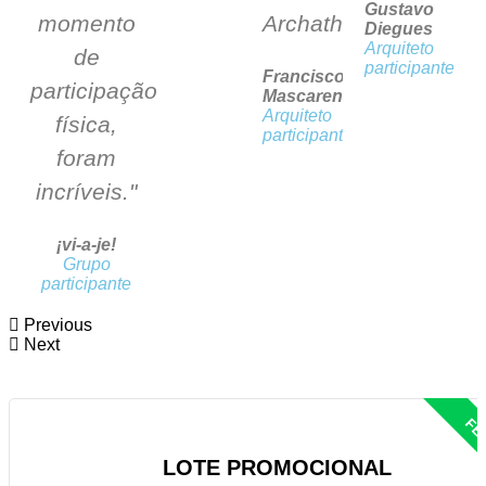
Gustavo
momento
Archathon."
Diegues
Arquiteto
de
participante
Francisco
participação
Mascarenhas
Arquiteto
física,
participante
foram
incríveis."
¡vi-a-je!
Grupo
participante
Previous
Next
LOTE PROMOCIONAL