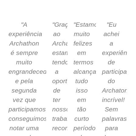
"A
"Graças
"Estamos
"Eu
experiência
ao
muito
achei
Archathon
Archathon
felizes
a
é sempre
estamos
em
experiência
muito
tendo
termos
de
engrandecedora,
a
alcançado
participar
e pela
oportunidade
tudo
do
segunda
de
isso
Archaton
vez que
ter
em
incrível!
participamos,
nosso
tão
Sem
conseguimos
trabalho
curto
palavras
notar uma
reconhecido."
período
para